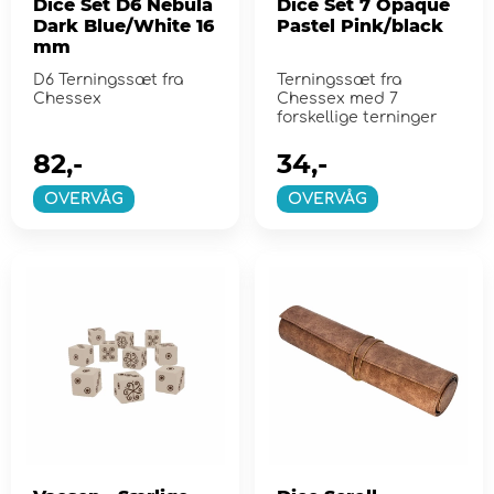
Dice Set D6 Nebula
Dice Set 7 Opaque
Dark Blue/White 16
Pastel Pink/black
mm
D6 Terningssæt fra
Terningssæt fra
Chessex
Chessex med 7
forskellige terninger
82,-
34,-
OVERVÅG
OVERVÅG