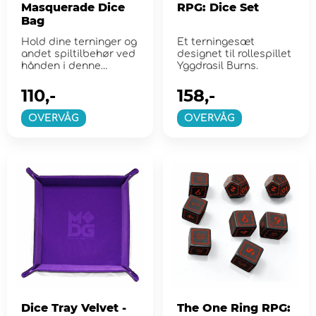
Masquerade Dice
RPG: Dice Set
Bag
Hold dine terninger og
Et terningesæt
andet spiltilbehør ved
designet til rollespillet
hånden i denne
Yggdrasil Burns.
førsteklasse...
110,-
158,-
OVERVÅG
OVERVÅG
Dice Tray Velvet -
The One Ring RPG: