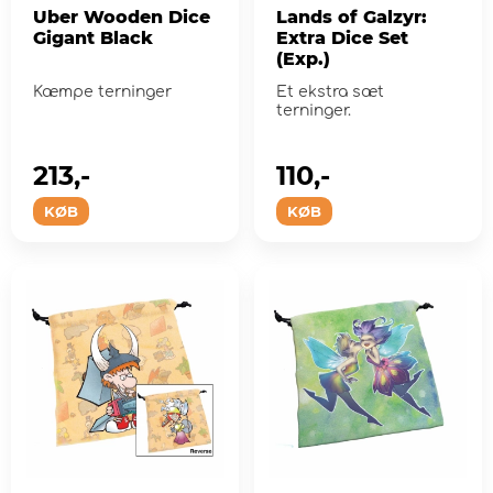
Uber Wooden Dice
Lands of Galzyr:
Gigant Black
Extra Dice Set
(Exp.)
Kæmpe terninger
Et ekstra sæt
terninger.
213,-
110,-
KØB
KØB