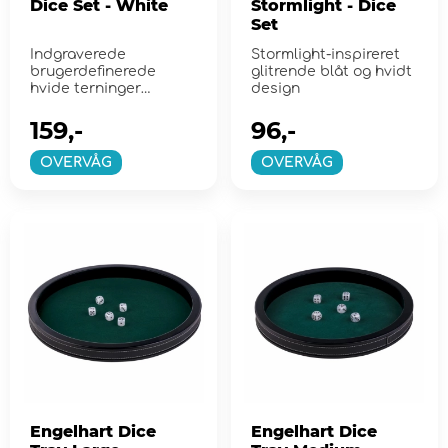
Dice Set - White
Stormlight - Dice
Set
Indgraverede
Stormlight-inspireret
brugerdefinerede
glitrende blåt og hvidt
hvide terninger
design
designet til The One
Ring-rollespil.
159,-
96,-
OVERVÅG
OVERVÅG
Engelhart Dice
Engelhart Dice