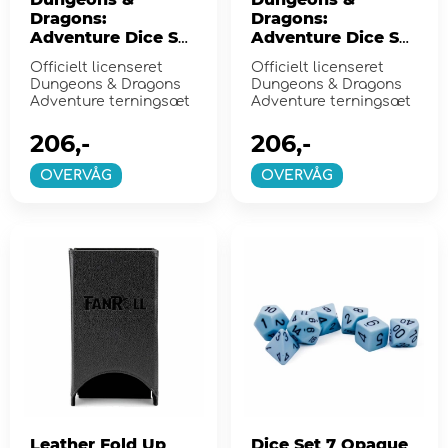
Dragons:
Dragons:
Adventure Dice Set
Adventure Dice Set
- Paladin
- Barbarian Orange
Officielt licenseret
Officielt licenseret
White/Grey
Dungeons & Dragons
Dungeons & Dragons
Adventure terningsæt
Adventure terningsæt
206,-
206,-
OVERVÅG
OVERVÅG
Leather Fold Up
Dice Set 7 Opaque