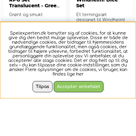
Translucent - Green
Set
7 pack
Grønt og smukt
Et terningsæt
designet til Windheim!
Spelexperten.dk benytter sig af cookies, for at kunne
45,-
151,-
give dig den bedst mulige oplevelse. Disse er både de
nødvendige cookies, der bidrager til hjemmesidens
grundlæggende funktionalitet, men også cookies, der
KØB
KØB
bidrager til højere ydeevne, forbedret funktionalitet, at
personliggøre din oplevelse osv. Vi anbefaler, at du
accepterer alle slags cookies. Det er dog helt op til dig
selv – du kan tilpasse dine cookie-indstillinger, som du
ønsker. Flere oplysninger om de cookies, vi bruger, kan
findes lige
her
Tilpas
Accepter anbefalet
Dice Bag Red
Dice Set D6
w/Gold Velvet
Opaque