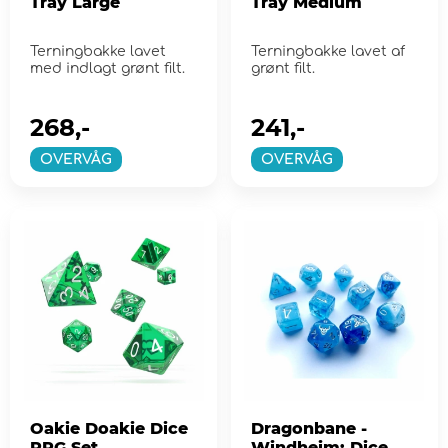
Tray Large
Tray Medium
Terningbakke lavet
Terningbakke lavet af
med indlagt grønt filt.
grønt filt.
268,-
241,-
OVERVÅG
OVERVÅG
Oakie Doakie Dice
Dragonbane -
RPG Set
Windheim: Dice