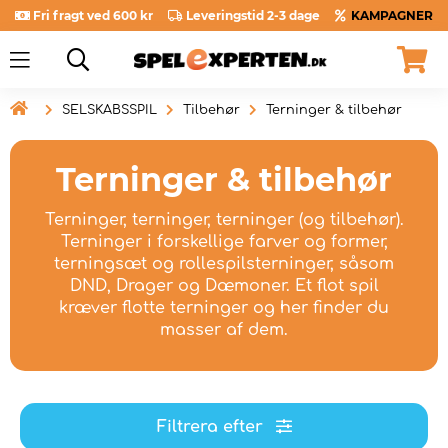
Fri fragt ved 600 kr
Leveringstid 2-3 dage
KAMPAGNER

SELSKABSSPIL
Tilbehør
Terninger & tilbehør
Terninger & tilbehør
Terninger, terninger, terninger (og tilbehør).
Terninger i forskellige farver og former,
terningsæt og rollespilsterninger, såsom
DND, Drager og Dæmoner. Et flot spil
kræver flotte terninger og her finder du
masser af dem.
Filtrera efter