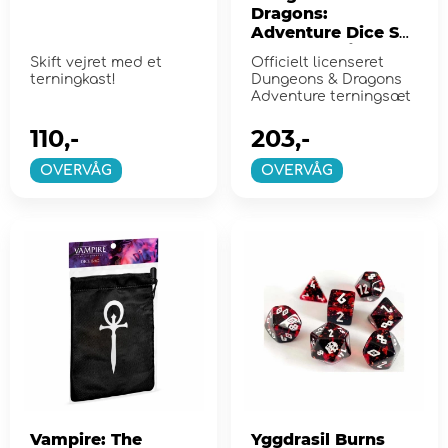
Dragons:
Adventure Dice Set
- Bard Blue/Green
Skift vejret med et
Officielt licenseret
terningkast!
Dungeons & Dragons
Adventure terningsæt
110,-
203,-
OVERVÅG
OVERVÅG
Vampire: The
Yggdrasil Burns