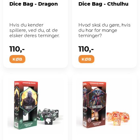
Dice Bag - Dragon
Dice Bag - Cthulhu
Hvis du kender
Hvad skal du gøre, hvis
spillere, ved du, at de
du har for mange
elsker deres terninger.
terninger?
110,-
110,-
KØB
KØB