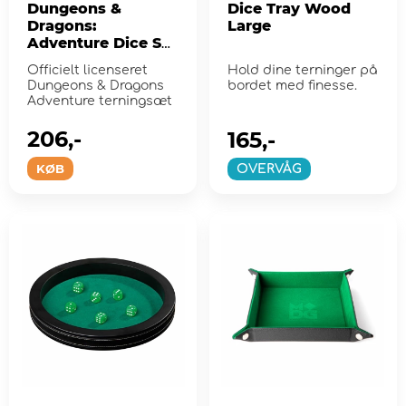
Dungeons &
Dice Tray Wood
Dragons:
Large
Adventure Dice Set
- Rogue Purple
Officielt licenseret
Hold dine terninger på
Dungeons & Dragons
bordet med finesse.
Adventure terningsæt
206,-
165,-
KØB
OVERVÅG