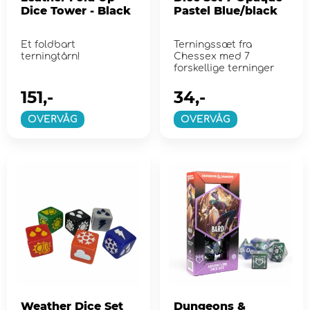
Dice Tower - Black
Pastel Blue/black
Et foldbart
Terningssæt fra
terningtårn!
Chessex med 7
forskellige terninger
151,-
34,-
OVERVÅG
OVERVÅG
Weather Dice Set
Dungeons &