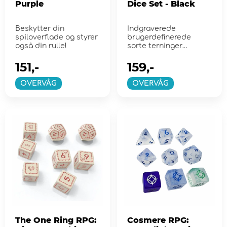
Purple
Dice Set - Black
Beskytter din
Indgraverede
spiloverflade og styrer
brugerdefinerede
også din rulle!
sorte terninger
designet til The One
Ring-rollespil.
151,-
159,-
OVERVÅG
OVERVÅG
The One Ring RPG:
Cosmere RPG: