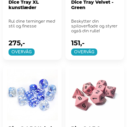
Dice Tray XL
Dice Tray Velvet -
kunstlæder
Green
Rul dine terninger med
Beskytter din
stil og finesse
spiloverflade og styrer
også din rulle!
275,-
151,-
OVERVÅG
OVERVÅG