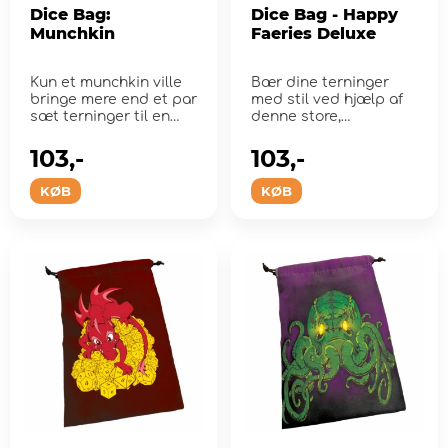
Dice Bag:
Dice Bag - Happy
Munchkin
Faeries Deluxe
Kun et munchkin ville
Bær dine terninger
bringe mere end et par
med stil ved hjælp af
sæt terninger til en
denne store,
spildag. Heldigvi...
satinforede
terningpose!
103,-
103,-
KØB
KØB