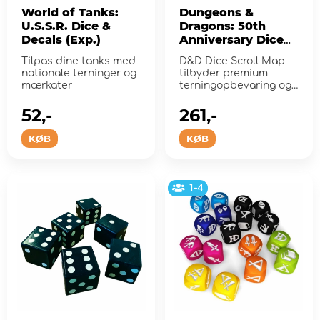
World of Tanks:
Dungeons &
U.S.S.R. Dice &
Dragons: 50th
Decals (Exp.)
Anniversary Dice
Scroll
Tilpas dine tanks med
D&D Dice Scroll Map
nationale terninger og
tilbyder premium
mærkater
terningopbevaring og
fungerer som en
terningrul...
52,-
261,-
KØB
KØB
1-4