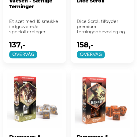
Vaesen - Særlige
Dice Scroll
Terninger
Et sæt med 10 smukke
Dice Scroll tilbyder
indgraverede
premium
specialterninger
terningopbevaring og
fungerer som en
rullemåtte
137,-
158,-
OVERVÅG
OVERVÅG
Dungeons &
Dungeons &