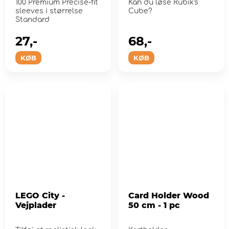
100 Premium Precise-fit
Kan du løse Rubik's
sleeves i størrelse
Cube?
Standard
27,-
68,-
KØB
KØB
LEGO City -
Card Holder Wood
Vejplader
50 cm - 1 pc