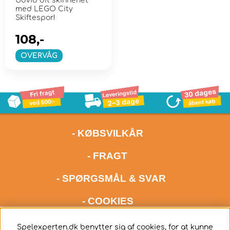
Udvid dit skinnenet
med LEGO City
Skiftespor!
108,-
OVERVÅG
- KØBSVILKÅR
- FRAGT
- SPØRGSMÅL & SVAR
- COOKIES
kontakt os meget gerne via mail på adressen
Spelexperten.dk benytter sig af cookies, for at kunne