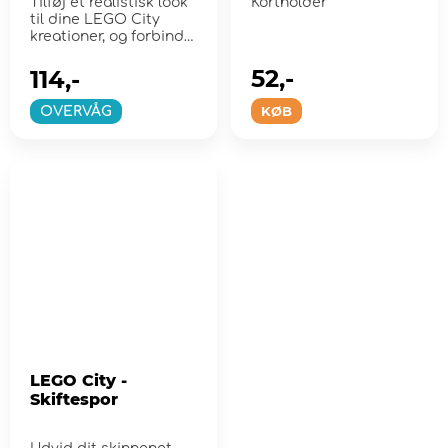
Tilføj et realistisk look
Kortholder
til dine LEGO City
kreationer, og forbind
dem med andre s...
52,-
114,-
KØB
OVERVÅG
LEGO City -
Skiftespor