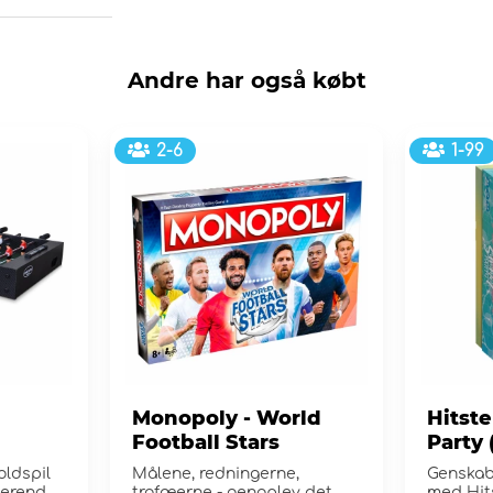
Andre har også købt
2-6
1-99
Monopoly - World
Hitst
Football Stars
Party 
oldspil
Målene, redningerne,
Genskab
terende
trofæerne - genoplev det
med Hit