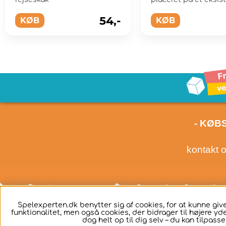
bord.
54,-
KØB
KØB
- KØB
kontakt 
Spelexperten.dk benytter sig af cookies, for at kunne g
funktionalitet, men også cookies, der bidrager til højere yd
dog helt op til dig selv – du kan tilpass
Dansk