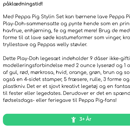
påklædningstid!
Med Peppa Pig Stylin Set kan børnene lave Peppa Pi
Play-Doh-sammensatte og pynte hende som en prin
havfrue, enhjørning, fe og meget mere! Brug de me
forme til at lave søde kostumeformer som vinger, kro
tryllestave og Peppas welly støvler.
Dette Play-Doh legesæt indeholder 9 dåser ikke-gift
modelleringsforbindelse med 2 ounce lyserød og 1 
af gul, rød, mørkrosa, hvid, orange, grøn, brun og so
også en 4-sidet stamper, 5 fræsere, rulle, 3 forme og
plastkniv. Det er et sjovt kreativt legetøj og en fantas
til fester eller legedates. Derudover er det en spæ
fødselsdags- eller feriegave til Peppa Pig-fans!
3+ År