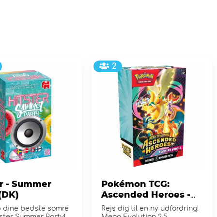
2
er - Summer
Pokémon TCG:
(DK)
Ascended Heroes -
Booster Bundle
 dine bedste somre
Rejs dig til en ny udfordring!
ster Summer Party!
Mega Evolution 2.5