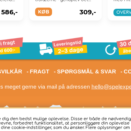
hele!
586,-
309,-
KØB
OVER
SVILKÅR
- FRAGT
- SPØRGSMÅL & SVAR
- C
os meget gerne via mail på adressen
hello@spelexp
ive dig den bedst mulige oplevelse. Disse er både de nødvend
eevne, forbedret funktionalitet, at personliggøre din oplevelse o
e dine cookie-indstillinger, som du ønsker. Flere oplysninger om 