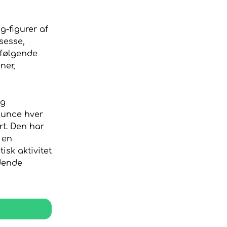
g-figurer af
sesse,
dfølgende
ner,
ig
ounce hver
rt. Den har
 en
tisk aktivitet
ndende