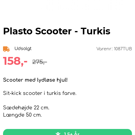
Plasto Scooter - Turkis
Udsolgt
Varenr:
1087TUB
158
,-
275
,-
Scooter med lydløse hjul!
Sit-kick scooter i turkis farve.
Sædehøjde 22 cm.
Længde 50 cm.
1,5+ År