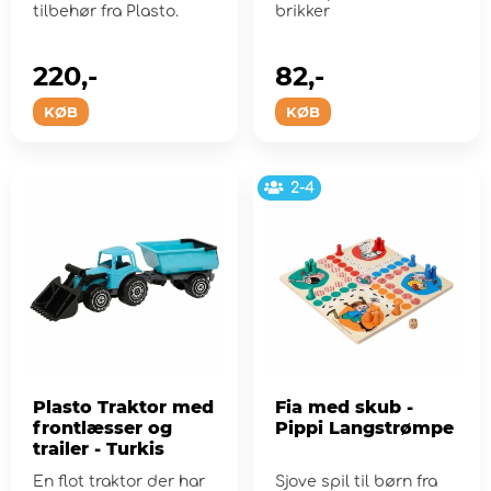
tilbehør fra Plasto.
brikker
220,-
82,-
KØB
KØB
2-4
Plasto Traktor med
Fia med skub -
frontlæsser og
Pippi Langstrømpe
trailer - Turkis
En flot traktor der har
Sjove spil til børn fra