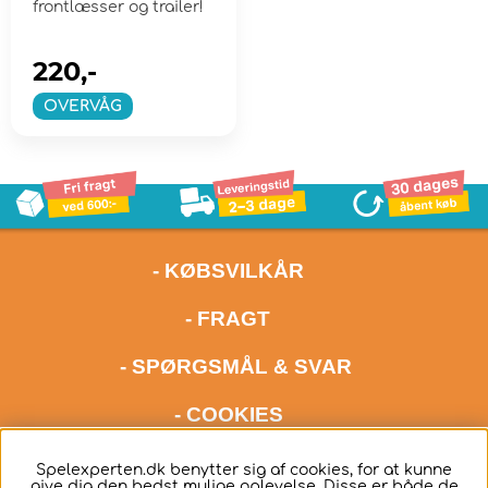
frontlæsser og trailer!
220,-
OVERVÅG
- KØBSVILKÅR
- FRAGT
- SPØRGSMÅL & SVAR
- COOKIES
kontakt os meget gerne via mail på adressen
Spelexperten.dk benytter sig af cookies, for at kunne
give dig den bedst mulige oplevelse. Disse er både de