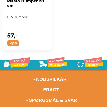
Plasto Dumper 20
cm
Blå Dumper
57,-
KØB
- KØBSVILKÅR
- FRAGT
- SPØRGSMÅL & SVAR