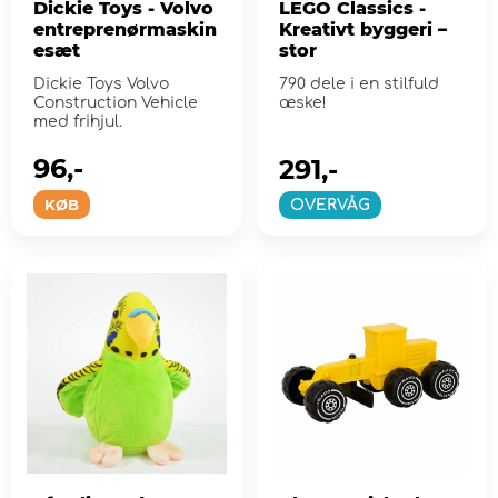
Dickie Toys - Volvo
LEGO Classics -
entreprenørmaskin
Kreativt byggeri –
esæt
stor
Dickie Toys Volvo
790 dele i en stilfuld
Construction Vehicle
æske!
med frihjul.
96,-
291,-
KØB
OVERVÅG