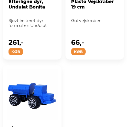
Efterligne dyr,
Plasto Vejskraber
Undulat Bonita
19 cm
Sjovt imiteret dyr i
Gul vejskraber
form af en Undulat
261,-
66,-
KØB
KØB