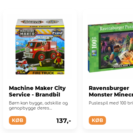
Machine Maker City
Ravensburger
Service - Brandbil
Monster Minecr
XXL 100 brikker
Børn kan bygge, adskille og
Puslespil med 100 br
genopbygge deres
foretrukne servickøretøjer
m...
137,-
KØB
KØB