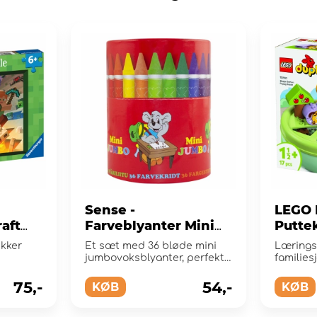
Sense -
LEGO 
aft
Farveblyanter Mini
Putte
Jumbo Jar 36-Pak
Hund
ikker
Et sæt med 36 bløde mini
Læringsl
jumbovoksblyanter, perfekt
familie
til tegning og håndv&...
formsor
75,-
54,-
KØB
KØB