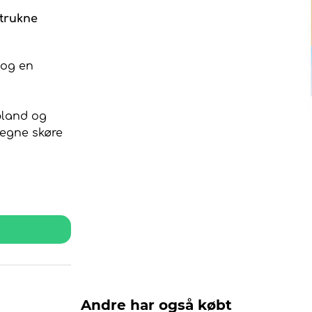
etrukne
 og en
bland og
 egne skøre
Andre har også købt