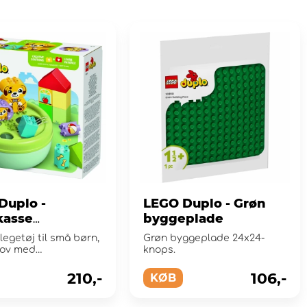
Duplo -
LEGO Duplo - Grøn
kasse
byggeplade
ehus
egetøj til små børn,
Grøn byggeplade 24x24-
sjov med
knops.
tering
210,-
106,-
KØB