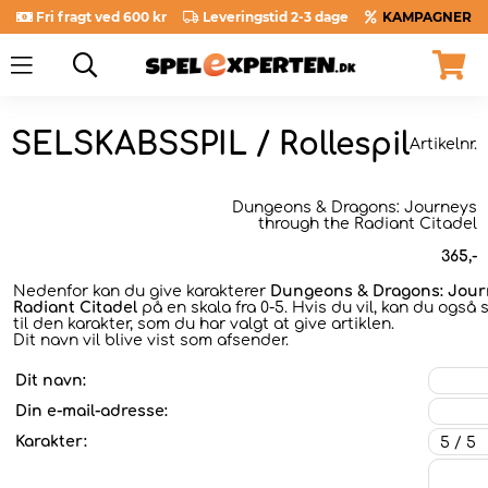
Fri fragt ved 600 kr
Leveringstid 2-3 dage
KAMPAGNER
SELSKABSSPIL / Rollespil
Artikelnr.
Dungeons & Dragons: Journeys
through the Radiant Citadel
365
,-
Nedenfor kan du give karakterer
Dungeons & Dragons: Jour
Radiant Citadel
på en skala fra 0-5. Hvis du vil, kan du også
til den karakter, som du har valgt at give artiklen.
Dit navn vil blive vist som afsender.
Dit navn:
Din e-mail-adresse:
Karakter: