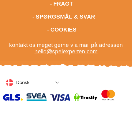
- FRAGT
- SPØRGSMÅL & SVAR
- COOKIES
kontakt os meget gerne via mail på adressen
hello@spelexperten.com
Dansk