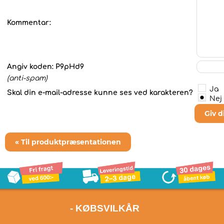
Kommentar:
Angiv koden:
P9pHd9
(anti-spam)
Ja
Skal din e-mail-adresse kunne ses ved karakteren?
Nej
Giv 
« Til produktpræsentationen
- KØBSVILKÅR