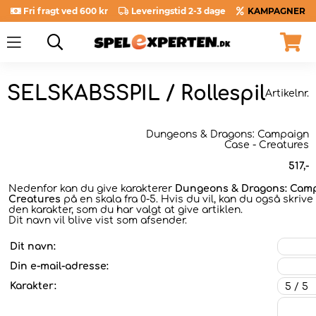
Fri fragt ved 600 kr
Leveringstid 2-3 dage
KAMPAGNER
SELSKABSSPIL / Rollespil
Artikelnr.
Dungeons & Dragons: Campaign
Case - Creatures
517
,-
Nedenfor kan du give karakterer
Dungeons & Dragons: Camp
Creatures
på en skala fra 0-5. Hvis du vil, kan du også skriv
den karakter, som du har valgt at give artiklen.
Dit navn vil blive vist som afsender.
Dit navn:
Din e-mail-adresse:
Karakter: