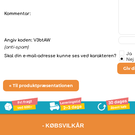
Kommentar:
Angiv koden:
V3btAW
(anti-spam)
Ja
Skal din e-mail-adresse kunne ses ved karakteren?
Nej
Giv 
« Til produktpræsentationen
- KØBSVILKÅR