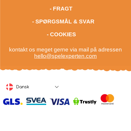
- FRAGT
- SPØRGSMÅL & SVAR
- COOKIES
kontakt os meget gerne via mail på adressen
hello@spelexperten.com
Dansk