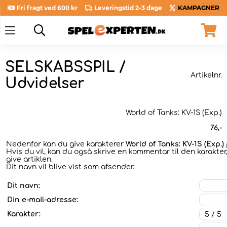
Fri fragt ved 600 kr
Leveringstid 2-3 dage
KAMPAGNER
SELSKABSSPIL /
Artikelnr.
Udvidelser
World of Tanks: KV-1S (Exp.)
76
,-
Nedenfor kan du give karakterer
World of Tanks: KV-1S (Exp.)
Hvis du vil, kan du også skrive en kommentar til den karakter
give artiklen.
Dit navn vil blive vist som afsender.
Dit navn:
Din e-mail-adresse:
Karakter: