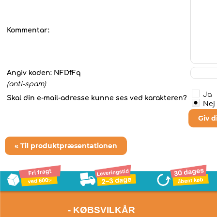
Kommentar:
Angiv koden:
NFDfFq
(anti-spam)
Ja
Skal din e-mail-adresse kunne ses ved karakteren?
Nej
Giv 
« Til produktpræsentationen
- KØBSVILKÅR