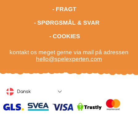
- FRAGT
- SPØRGSMÅL & SVAR
- COOKIES
kontakt os meget gerne via mail på adressen
hello@spelexperten.com
Dansk