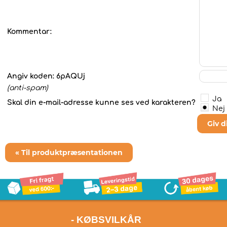
Kommentar:
Angiv koden:
6pAQUj
(anti-spam)
Ja
Skal din e-mail-adresse kunne ses ved karakteren?
Nej
Giv 
« Til produktpræsentationen
- KØBSVILKÅR