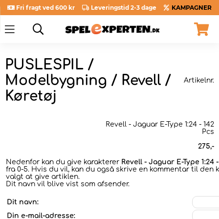
Fri fragt ved 600 kr
Leveringstid 2-3 dage
KAMPAGNER
PUSLESPIL /
Modelbygning / Revell /
Artikelnr.
Køretøj
Revell - Jaguar E-Type 1:24 - 142
Pcs
275
,-
Nedenfor kan du give karakterer
Revell - Jaguar E-Type 1:24 -
fra 0-5. Hvis du vil, kan du også skrive en kommentar til den 
valgt at give artiklen.
Dit navn vil blive vist som afsender.
Dit navn:
Din e-mail-adresse: