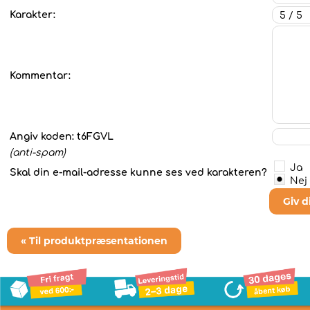
Karakter:
Kommentar:
Angiv koden:
t6FGVL
(anti-spam)
Ja
Skal din e-mail-adresse kunne ses ved karakteren?
Nej
Giv 
« Til produktpræsentationen