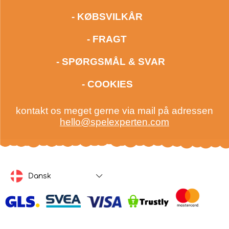
- KØBSVILKÅR
- FRAGT
- SPØRGSMÅL & SVAR
- COOKIES
kontakt os meget gerne via mail på adressen
hello@spelexperten.com
Dansk