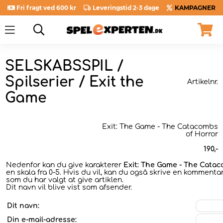
Fri fragt ved 600 kr
Leveringstid 2-3 dage
KAMPAGNER
SELSKABSSPIL /
Spilserier / Exit the
Artikelnr.
Game
Exit: The Game - The Catacombs
of Horror
190
,-
Nedenfor kan du give karakterer
Exit: The Game - The Catac
en skala fra 0-5. Hvis du vil, kan du også skrive en kommentar 
som du har valgt at give artiklen.
Dit navn vil blive vist som afsender.
Dit navn:
Din e-mail-adresse: