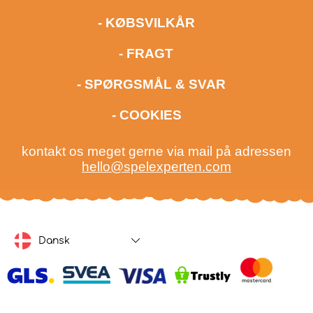
- KØBSVILKÅR
- FRAGT
- SPØRGSMÅL & SVAR
- COOKIES
kontakt os meget gerne via mail på adressen
hello@spelexperten.com
Dansk