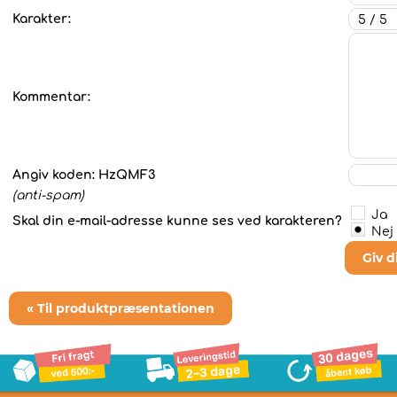
Karakter:
Kommentar:
Angiv koden:
HzQMF3
(anti-spam)
Ja
Skal din e-mail-adresse kunne ses ved karakteren?
Nej
Giv 
« Til produktpræsentationen