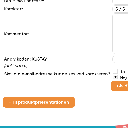
Din e-mail-adresse:
Karakter:
Kommentar:
Angiv koden:
Xu3FAY
(anti-spam)
Ja
Skal din e-mail-adresse kunne ses ved karakteren?
Nej
Giv 
« Til produktpræsentationen