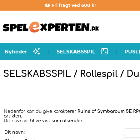
Fri fragt ved 600 kr
Nyheder
SELSKABSSPIL
PUSL
|
|
SELSKABSSPIL / Rollespil / 
Nedenfor kan du give karakterer
Ruins of Symbaroum 5E RPG
artiklen.
Dit navn vil blive vist som afsender.
Dit navn: