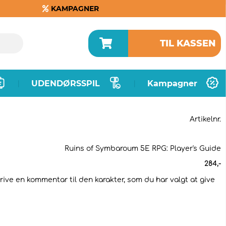
KAMPAGNER
TIL KASSEN
UDENDØRSSPIL
Kampagner
|
|
Artikelnr.
Ruins of Symbaroum 5E RPG: Player's Guide
284
,-
krive en kommentar til den karakter, som du har valgt at give