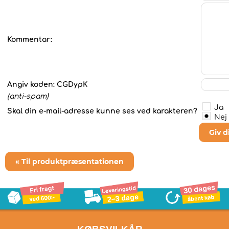
Kommentar:
Angiv koden:
CGDypK
(anti-spam)
Ja
Skal din e-mail-adresse kunne ses ved karakteren?
Nej
Giv 
« Til produktpræsentationen