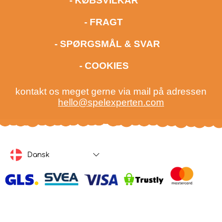
- KØBSVILKÅR
- FRAGT
- SPØRGSMÅL & SVAR
- COOKIES
kontakt os meget gerne via mail på adressen
hello@spelexperten.com
Dansk