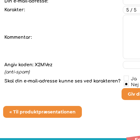
Din e-mail-adresse:
Karakter:
Kommentar:
Angiv koden:
X2MVez
(anti-spam)
Ja
Skal din e-mail-adresse kunne ses ved karakteren?
Nej
Giv 
« Til produktpræsentationen