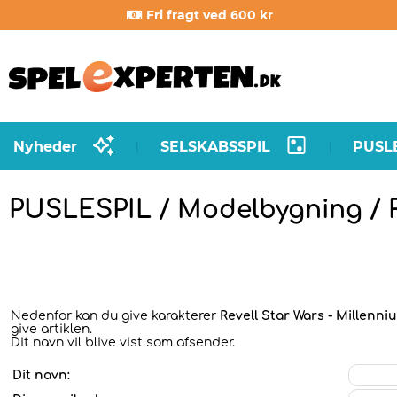
Fri fragt ved 600 kr
Nyheder
SELSKABSSPIL
PUSL
|
|
PUSLESPIL / Modelbygning / Re
Nedenfor kan du give karakterer
Revell Star Wars - Millenniu
give artiklen.
Dit navn vil blive vist som afsender.
Dit navn: