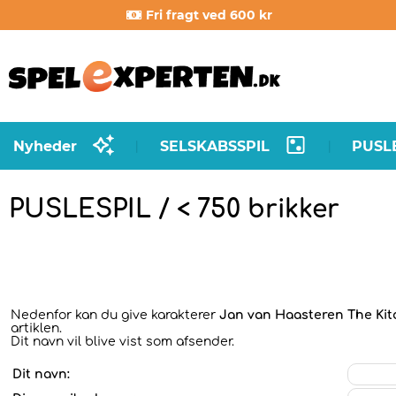
Fri fragt ved 600 kr
Nyheder
SELSKABSSPIL
PUSL
|
|
PUSLESPIL / < 750 brikker
Nedenfor kan du give karakterer
Jan van Haasteren The Kitc
artiklen.
Dit navn vil blive vist som afsender.
Dit navn: