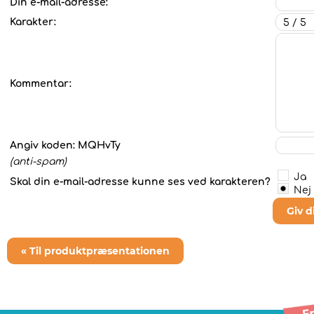
Din e-mail-adresse:
Karakter:
Kommentar:
Angiv koden:
MQHvTy
(anti-spam)
Ja
Skal din e-mail-adresse kunne ses ved karakteren?
Nej
Giv 
« Til produktpræsentationen