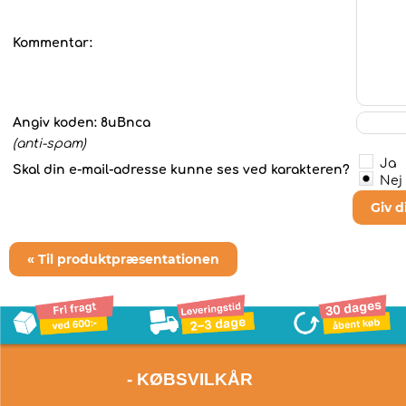
Kommentar:
Angiv koden:
8uBnca
(anti-spam)
Ja
Skal din e-mail-adresse kunne ses ved karakteren?
Nej
Giv 
« Til produktpræsentationen
- KØBSVILKÅR