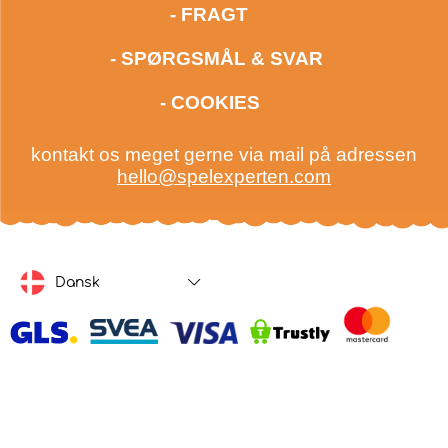
- FRAGT
- SPØRGSMÅL & SVAR
- COOKIES
kontakt os meget gerne via mail på adressen
hello@spelexperten.com
Dansk