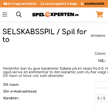
Fri fragt ved 600 kr
Leveringstid 2-3 dage
KAMPAGNER
SELSKABSSPIL / Spil for
Artikelnr.
to
Coloro
165
,-
Nedenfor kan du give karakterer
Coloro
på en skala fra 0-5. H
også skrive en kommentar til den karakter, som du har valgt a
Dit navn vil blive vist som afsender.
Dit navn:
Din e-mail-adresse:
Karakter: