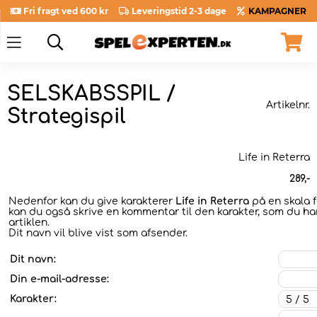
Fri fragt ved 600 kr
Leveringstid 2-3 dage
KAMPAGNER
SELSKABSSPIL /
Artikelnr.
Strategispil
Life in Reterra
289
,-
Nedenfor kan du give karakterer
Life in Reterra
på en skala fr
kan du også skrive en kommentar til den karakter, som du har
artiklen.
Dit navn vil blive vist som afsender.
Dit navn:
Din e-mail-adresse:
Karakter: