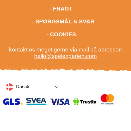
- FRAGT
- SPØRGSMÅL & SVAR
- COOKIES
kontakt os meget gerne via mail på adressen
hello@spelexperten.com
Dansk