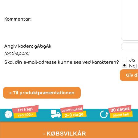
Kommentar:
Angiv koden:
gAbgAk
(anti-spam)
Ja
Skal din e-mail-adresse kunne ses ved karakteren?
Nej
Giv 
« Til produktpræsentationen
- KØBSVILKÅR