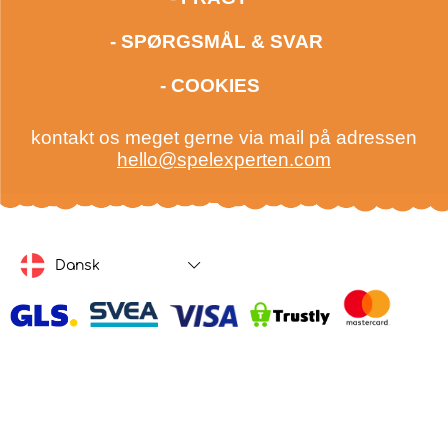
- SPØRGSMÅL & SVAR
- COOKIES
kontakt os meget gerne via mail på adressen
hello@spelexperten.com
Dansk