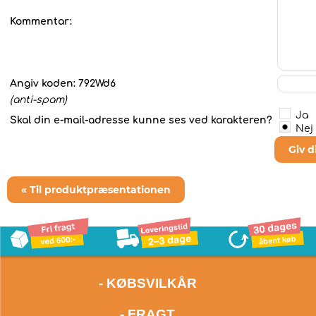
Kommentar:
Angiv koden:
792Wd6
(anti-spam)
Ja
Skal din e-mail-adresse kunne ses ved karakteren?
Nej
Giv 
« Til produktpræsentationen
- KØBSVILKÅR
- FRAGT