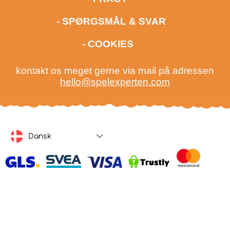
- SPØRGSMÅL & SVAR
- COOKIES
kontakt os meget gerne via mail på adressen
hello@spelexperten.com
Dansk