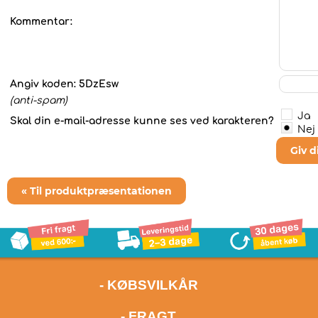
Kommentar:
Angiv koden:
5DzEsw
(anti-spam)
Ja
Skal din e-mail-adresse kunne ses ved karakteren?
Nej
Giv 
« Til produktpræsentationen
- KØBSVILKÅR
- FRAGT