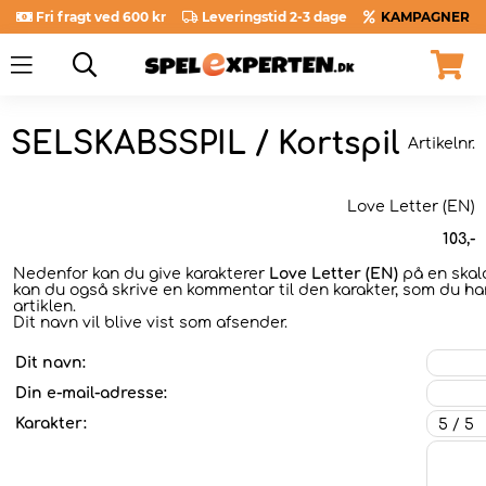
Fri fragt ved 600 kr
Leveringstid 2-3 dage
KAMPAGNER
SELSKABSSPIL / Kortspil
Artikelnr.
Love Letter (EN)
103
,-
Nedenfor kan du give karakterer
Love Letter (EN)
på en skala 
kan du også skrive en kommentar til den karakter, som du har
artiklen.
Dit navn vil blive vist som afsender.
Dit navn:
Din e-mail-adresse:
Karakter: