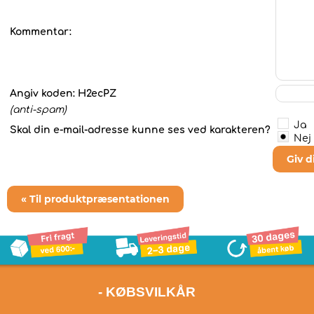
Kommentar:
Angiv koden:
H2ecPZ
(anti-spam)
Ja
Skal din e-mail-adresse kunne ses ved karakteren?
Nej
Giv 
« Til produktpræsentationen
- KØBSVILKÅR