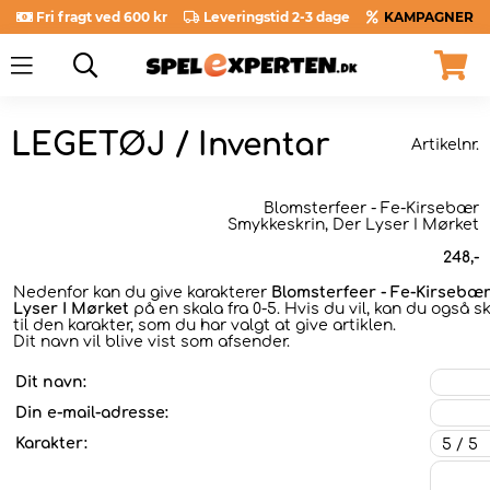
Fri fragt ved 600 kr
Leveringstid 2-3 dage
KAMPAGNER
LEGETØJ / Inventar
Artikelnr.
Blomsterfeer - Fe-Kirsebær
Smykkeskrin, Der Lyser I Mørket
248
,-
Nedenfor kan du give karakterer
Blomsterfeer - Fe-Kirsebæ
Lyser I Mørket
på en skala fra 0-5. Hvis du vil, kan du også 
til den karakter, som du har valgt at give artiklen.
Dit navn vil blive vist som afsender.
Dit navn:
Din e-mail-adresse:
Karakter: