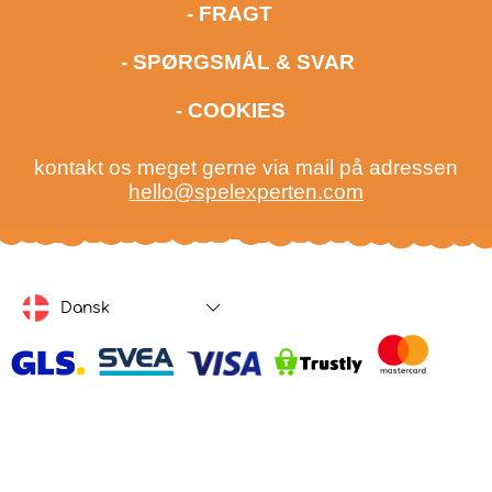
- FRAGT
- SPØRGSMÅL & SVAR
- COOKIES
kontakt os meget gerne via mail på adressen
hello@spelexperten.com
Dansk