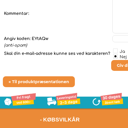
Kommentar:
Angiv koden:
EYtAQw
(anti-spam)
Ja
Skal din e-mail-adresse kunne ses ved karakteren?
Nej
Giv 
« Til produktpræsentationen
- KØBSVILKÅR