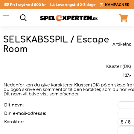
Fri fragt ved 600 kr
Leveringstid 2-3 dage
KAMPAGNER
SELSKABSSPIL / Escape
Artikelnr.
Room
Kluster (DK)
137
,-
Nedenfor kan du give karakterer
Kluster (DK)
på en skala fra 0
du også skrive en kommentar til den karakter, som du har valg
Dit navn vil blive vist som afsender.
Dit navn:
Din e-mail-adresse:
Karakter: