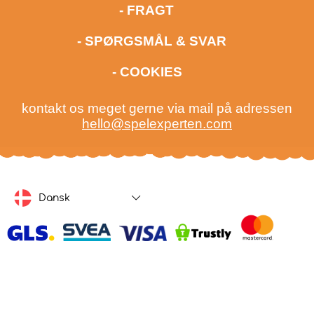
- FRAGT
- SPØRGSMÅL & SVAR
- COOKIES
kontakt os meget gerne via mail på adressen
hello@spelexperten.com
Dansk