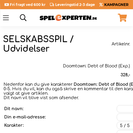
Fri fragt ved 600 kr
Leveringstid 2-3 dage
KAMPAGNER
SELSKABSSPIL /
Artikelnr.
Udvidelser
Doomtown: Debt of Blood (Exp.)
328
,-
Nedenfor kan du give karakterer
Doomtown: Debt of Blood (E
0-5. Hvis du vil, kan du også skrive en kommentar til den kar
valgt at give artiklen.
Dit navn vil blive vist som afsender.
Dit navn:
Din e-mail-adresse:
Karakter: