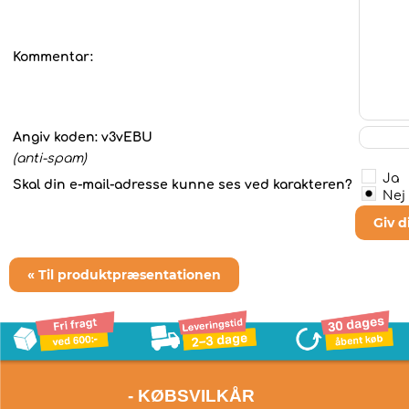
Kommentar:
Angiv koden:
v3vEBU
(anti-spam)
Ja
Skal din e-mail-adresse kunne ses ved karakteren?
Nej
Giv 
« Til produktpræsentationen
- KØBSVILKÅR