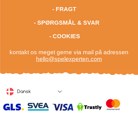
- FRAGT
- SPØRGSMÅL & SVAR
- COOKIES
kontakt os meget gerne via mail på adressen
hello@spelexperten.com
Dansk