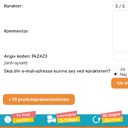
Karakter:
Kommentar:
Angiv koden:
PkZ4Z3
(anti-spam)
Ja
Skal din e-mail-adresse kunne ses ved karakteren?
Nej
Giv 
« Til produktpræsentationen