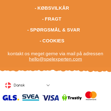
- KØBSVILKÅR
- FRAGT
- SPØRGSMÅL & SVAR
- COOKIES
kontakt os meget gerne via mail på adressen
hello@spelexperten.com
Dansk