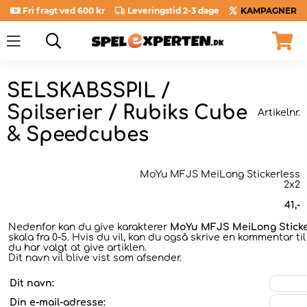
Fri fragt ved 600 kr
Leveringstid 2-3 dage
KAMPAGNER
SELSKABSSPIL /
Spilserier / Rubiks Cube
Artikelnr.
& Speedcubes
MoYu MFJS MeiLong Stickerless
2x2
41
,-
Nedenfor kan du give karakterer
MoYu MFJS MeiLong Sticke
skala fra 0-5. Hvis du vil, kan du også skrive en kommentar ti
du har valgt at give artiklen.
Dit navn vil blive vist som afsender.
Dit navn:
Din e-mail-adresse: