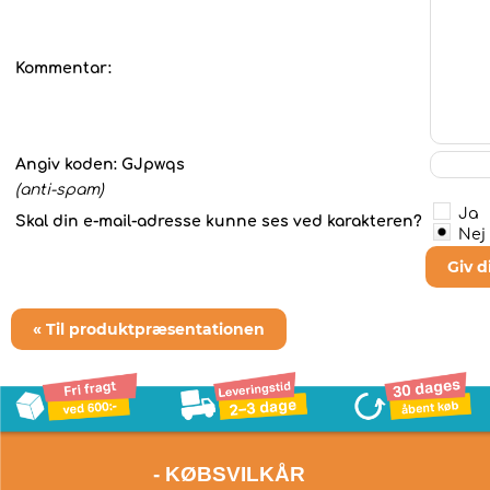
Kommentar:
Angiv koden:
GJpwqs
(anti-spam)
Ja
Skal din e-mail-adresse kunne ses ved karakteren?
Nej
Giv 
« Til produktpræsentationen
- KØBSVILKÅR