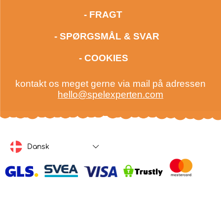
- FRAGT
- SPØRGSMÅL & SVAR
- COOKIES
kontakt os meget gerne via mail på adressen
hello@spelexperten.com
Dansk