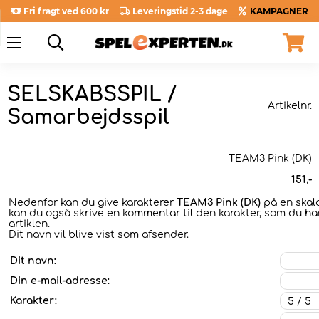
Fri fragt ved 600 kr
Leveringstid 2-3 dage
KAMPAGNER
SELSKABSSPIL /
Artikelnr.
Samarbejdsspil
TEAM3 Pink (DK)
151
,-
Nedenfor kan du give karakterer
TEAM3 Pink (DK)
på en skala 
kan du også skrive en kommentar til den karakter, som du har
artiklen.
Dit navn vil blive vist som afsender.
Dit navn:
Din e-mail-adresse:
Karakter: