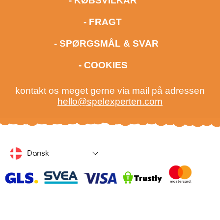
- KØBSVILKÅR
- FRAGT
- SPØRGSMÅL & SVAR
- COOKIES
kontakt os meget gerne via mail på adressen
hello@spelexperten.com
Dansk