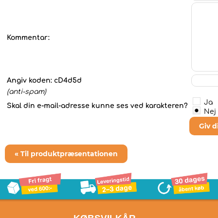
Kommentar:
Angiv koden:
cD4d5d
(anti-spam)
Ja
Skal din e-mail-adresse kunne ses ved karakteren?
Nej
Giv 
« Til produktpræsentationen