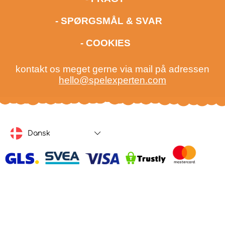
- SPØRGSMÅL & SVAR
- COOKIES
kontakt os meget gerne via mail på adressen
hello@spelexperten.com
Dansk