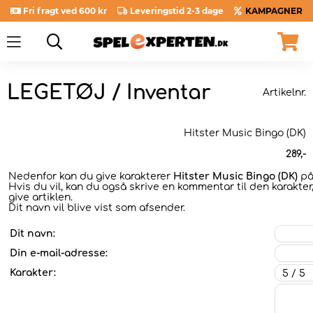
Fri fragt ved 600 kr
Leveringstid 2-3 dage
KAMPAGNER
LEGETØJ / Inventar
Artikelnr.
Hitster Music Bingo (DK)
289
,-
Nedenfor kan du give karakterer
Hitster Music Bingo (DK)
på 
Hvis du vil, kan du også skrive en kommentar til den karakter
give artiklen.
Dit navn vil blive vist som afsender.
Dit navn:
Din e-mail-adresse:
Karakter: