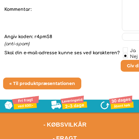
Kommentar:
Angiv koden:
r4pmS8
(anti-spam)
Ja
Skal din e-mail-adresse kunne ses ved karakteren?
Nej
Giv 
« Til produktpræsentationen
- KØBSVILKÅR
- FRAGT