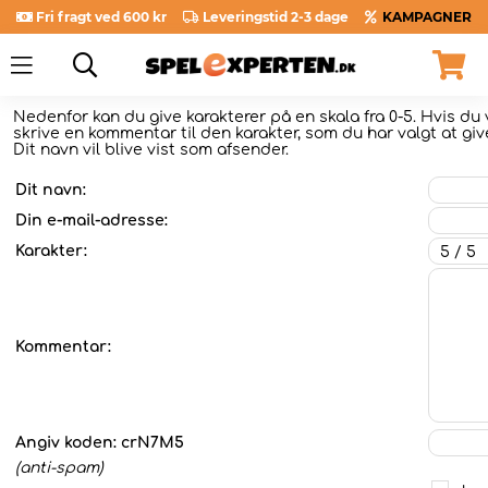
Fri fragt ved 600 kr
Leveringstid 2-3 dage
KAMPAGNER
Nedenfor kan du give karakterer
på en skala fra 0-5. Hvis du 
skrive en kommentar til den karakter, som du har valgt at give
Dit navn vil blive vist som afsender.
Dit navn:
Din e-mail-adresse:
Karakter:
Kommentar:
Angiv koden:
crN7M5
(anti-spam)