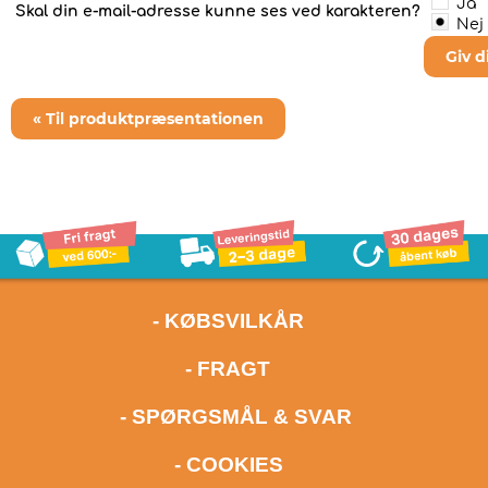
Ja
Skal din e-mail-adresse kunne ses ved karakteren?
Nej
Giv 
« Til produktpræsentationen
- KØBSVILKÅR
- FRAGT
- SPØRGSMÅL & SVAR
- COOKIES