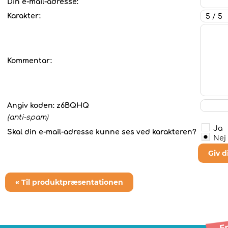
Din e-mail-adresse:
Karakter:
Kommentar:
Angiv koden:
z6BQHQ
(anti-spam)
Ja
Skal din e-mail-adresse kunne ses ved karakteren?
Nej
Giv 
« Til produktpræsentationen