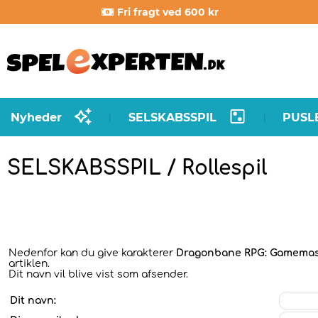
Fri fragt ved 600 kr
Nyheder
SELSKABSSPIL
PUSL
|
|
SELSKABSSPIL / Rollespil
Nedenfor kan du give karakterer
Dragonbane RPG: Gamemas
artiklen.
Dit navn vil blive vist som afsender.
Dit navn: