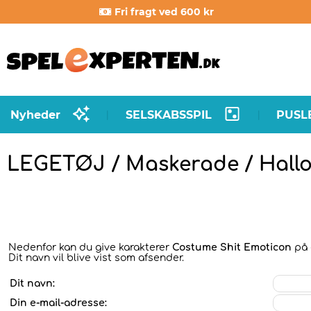
Fri fragt ved 600 kr
Nyheder
SELSKABSSPIL
PUSL
|
|
LEGETØJ / Maskerade / Hall
Nedenfor kan du give karakterer
Costume Shit Emoticon
på e
Dit navn vil blive vist som afsender.
Dit navn:
Din e-mail-adresse: