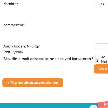
Karakter:
Kommentar:
Angiv koden:
NTJRg7
(anti-spam)
Ja
Skal din e-mail-adresse kunne ses ved karakteren?
Nej
Giv 
« Til produktpræsentationen