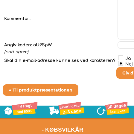
Kommentar:
Angiv koden:
aU9SpW
(anti-spam)
Ja
Skal din e-mail-adresse kunne ses ved karakteren?
Nej
Giv 
« Til produktpræsentationen
- KØBSVILKÅR