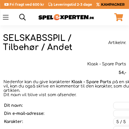
Fri fragt ved 600 kr
Leveringstid 2-3 dage
KAMPAGNER
SELSKABSSPIL /
Artikelnr.
Tilbehør / Andet
Klask - Spare Parts
54
,-
Nedenfor kan du give karakterer
Klask - Spare Parts
på en sk
vil, kan du også skrive en kommentar til den karakter, som du
artiklen.
Dit navn vil blive vist som afsender.
Dit navn:
Din e-mail-adresse:
Karakter: