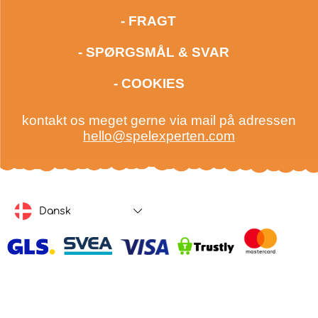
- FRAGT
- SPØRGSMÅL & SVAR
- COOKIES
kontakt os meget gerne via mail på adressen
hello@spelexperten.com
Dansk