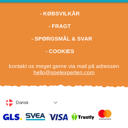
- KØBSVILKÅR
- FRAGT
- SPØRGSMÅL & SVAR
- COOKIES
kontakt os meget gerne via mail på adressen
hello@spelexperten.com
Dansk