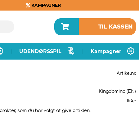
KAMPAGNER
TIL KASSEN
UDENDØRSSPIL
Kampagner
|
|
Artikelnr.
Kingdomino (EN)
185
,-
arakter, som du har valgt at give artiklen.