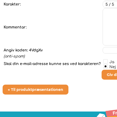
Karakter:
Kommentar:
Angiv koden:
4VdgXv
(anti-spam)
Ja
Skal din e-mail-adresse kunne ses ved karakteren?
Nej
Giv 
« Til produktpræsentationen