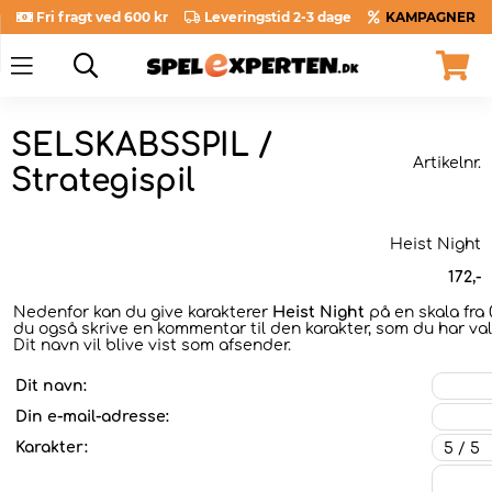
Fri fragt ved 600 kr
Leveringstid 2-3 dage
KAMPAGNER
SELSKABSSPIL /
Artikelnr.
Strategispil
Heist Night
172
,-
Nedenfor kan du give karakterer
Heist Night
på en skala fra 0
du også skrive en kommentar til den karakter, som du har valg
Dit navn vil blive vist som afsender.
Dit navn:
Din e-mail-adresse:
Karakter: