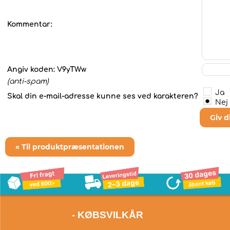
Kommentar:
Angiv koden:
V9yTWw
(anti-spam)
Ja
Skal din e-mail-adresse kunne ses ved karakteren?
Nej
Giv 
« Til produktpræsentationen
- KØBSVILKÅR