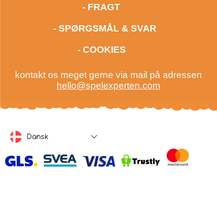
- FRAGT
- SPØRGSMÅL & SVAR
- COOKIES
kontakt os meget gerne via mail på adressen
hello@spelexperten.com
Dansk