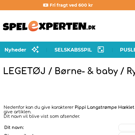
Fri fragt ved 600 kr
Nyheder
SELSKABSSPIL
PUSL
|
|
LEGETØJ / Børne- & baby / R
Nedenfor kan du give karakterer
Pippi Langstrømpe Hæklet 
give artiklen.
Dit navn vil blive vist som afsender.
Dit navn: