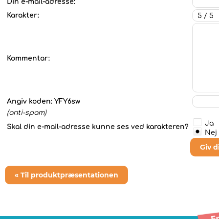
Din e-mail-adresse:
Karakter:
Kommentar:
Angiv koden:
YFY6sw
(anti-spam)
Ja
Skal din e-mail-adresse kunne ses ved karakteren?
Nej
Giv 
« Til produktpræsentationen