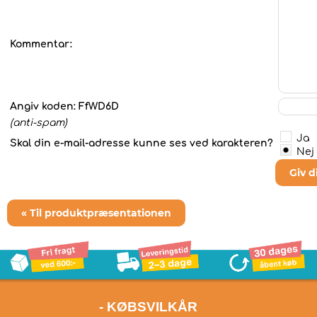
Kommentar:
Angiv koden:
FfWD6D
(anti-spam)
Ja
Skal din e-mail-adresse kunne ses ved karakteren?
Nej
Giv 
« Til produktpræsentationen
- KØBSVILKÅR