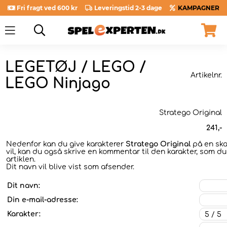
Fri fragt ved 600 kr
Leveringstid 2-3 dage
KAMPAGNER
LEGETØJ / LEGO /
Artikelnr.
LEGO Ninjago
Stratego Original
241
,-
Nedenfor kan du give karakterer
Stratego Original
på en skal
vil, kan du også skrive en kommentar til den karakter, som du
artiklen.
Dit navn vil blive vist som afsender.
Dit navn:
Din e-mail-adresse:
Karakter: