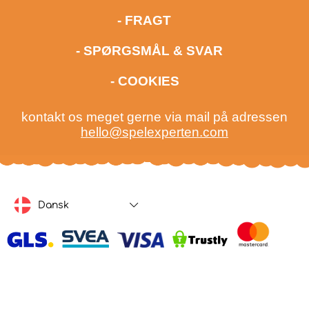
- FRAGT
- SPØRGSMÅL & SVAR
- COOKIES
kontakt os meget gerne via mail på adressen
hello@spelexperten.com
Dansk