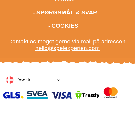
- SPØRGSMÅL & SVAR
- COOKIES
kontakt os meget gerne via mail på adressen
hello@spelexperten.com
Dansk