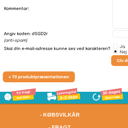
Kommentar:
Angiv koden:
dSGD2r
(anti-spam)
Ja
Skal din e-mail-adresse kunne ses ved karakteren?
Nej
Giv 
« Til produktpræsentationen
- KØBSVILKÅR
- FRAGT