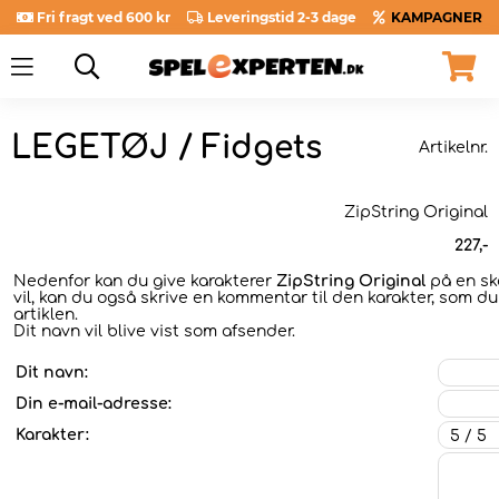
Fri fragt ved 600 kr
Leveringstid 2-3 dage
KAMPAGNER
LEGETØJ / Fidgets
Artikelnr.
ZipString Original
227
,-
Nedenfor kan du give karakterer
ZipString Original
på en ska
vil, kan du også skrive en kommentar til den karakter, som du
artiklen.
Dit navn vil blive vist som afsender.
Dit navn:
Din e-mail-adresse:
Karakter: