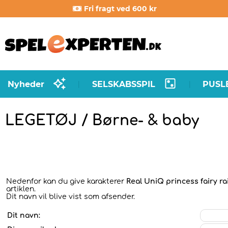
Fri fragt ved 600 kr
Nyheder
SELSKABSSPIL
PUSL
|
|
LEGETØJ / Børne- & baby
Nedenfor kan du give karakterer
Real UniQ princess fairy r
artiklen.
Dit navn vil blive vist som afsender.
Dit navn: