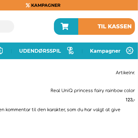
KAMPAGNER
TIL KASSEN
UDENDØRSSPIL
Kampagner
|
|
Artikelnr.
Real UniQ princess fairy rainbow color
123
,-
 en kommentar til den karakter, som du har valgt at give