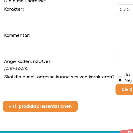
Din e-mail-adresse:
Karakter:
Kommentar:
Angiv koden:
nzUQez
(anti-spam)
Ja
Skal din e-mail-adresse kunne ses ved karakteren?
Nej
Giv 
« Til produktpræsentationen