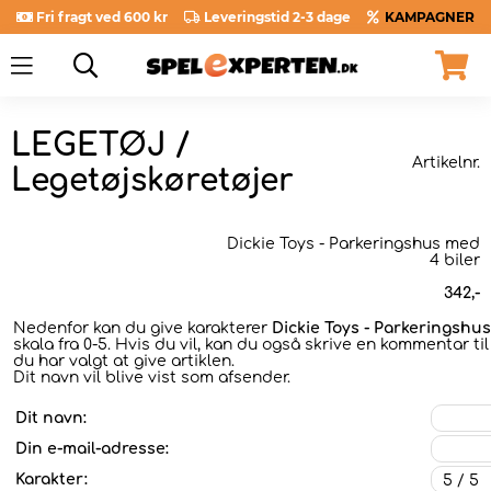
Fri fragt ved 600 kr
Leveringstid 2-3 dage
KAMPAGNER
LEGETØJ /
Artikelnr.
Legetøjskøretøjer
Dickie Toys - Parkeringshus med
4 biler
342
,-
Nedenfor kan du give karakterer
Dickie Toys - Parkeringshus
skala fra 0-5. Hvis du vil, kan du også skrive en kommentar ti
du har valgt at give artiklen.
Dit navn vil blive vist som afsender.
Dit navn:
Din e-mail-adresse:
Karakter: