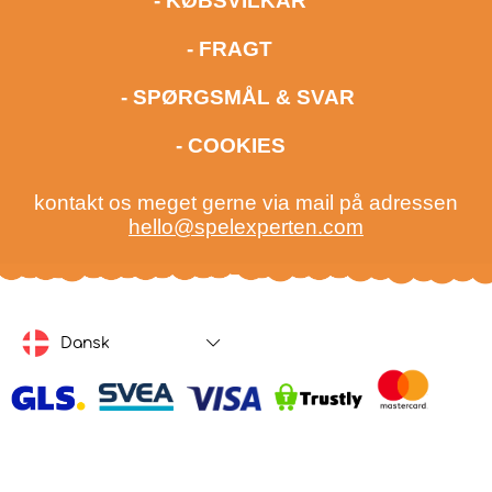
- KØBSVILKÅR
- FRAGT
- SPØRGSMÅL & SVAR
- COOKIES
kontakt os meget gerne via mail på adressen
hello@spelexperten.com
Dansk