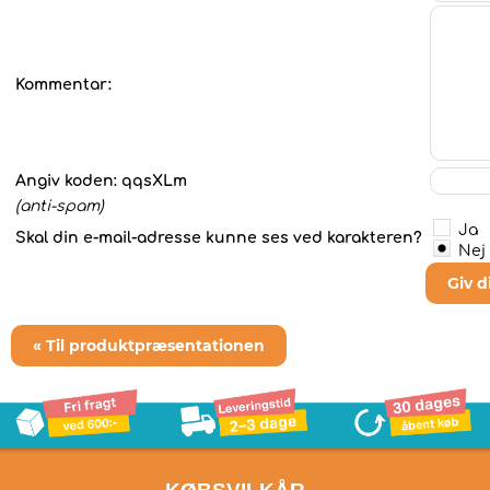
Kommentar:
Angiv koden:
qqsXLm
(anti-spam)
Ja
Skal din e-mail-adresse kunne ses ved karakteren?
Nej
Giv 
« Til produktpræsentationen