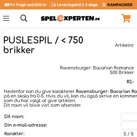
Fri fragt ved 600 kr
Leveringstid 2-3 dage
KAMPAGNER
PUSLESPIL / < 750
Artikelnr.
brikker
Ravensburger: Bavarian Romance
500 Brikker
82
,-
Nedenfor kan du give karakterer
Ravensburger: Bavarian Ro
på en skala fra 0-5. Hvis du vil, kan du også skrive en kommen
som du har valgt at give artiklen.
Dit navn vil blive vist som afsender.
Dit navn:
Din e-mail-adresse:
Karakter: