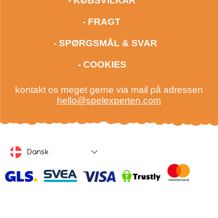
- KØBSVILKÅR
- FRAGT
- SPØRGSMÅL & SVAR
- COOKIES
kontakt os meget gerne via mail på adressen
hello@spelexperten.com
Dansk