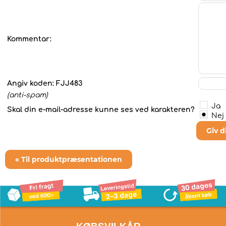
Kommentar:
Angiv koden:
FJJ483
(anti-spam)
Ja
Skal din e-mail-adresse kunne ses ved karakteren?
Nej
Giv 
« Til produktpræsentationen