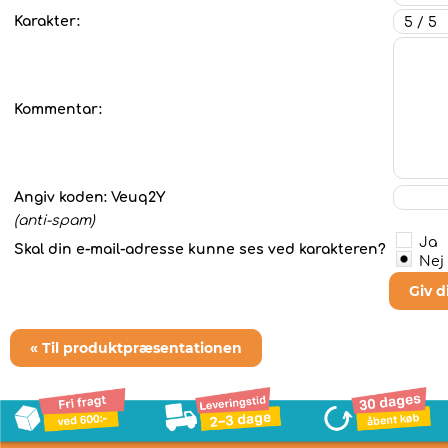
Karakter:
Kommentar:
Angiv koden:
Veuq2Y
(anti-spam)
Ja
Skal din e-mail-adresse kunne ses ved karakteren?
Nej
Giv 
« Til produktpræsentationen