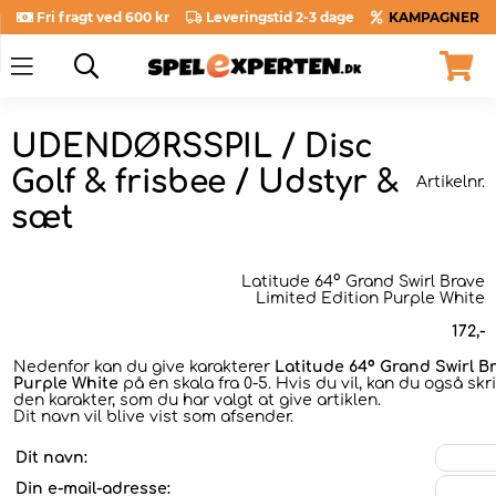
Fri fragt ved 600 kr
Leveringstid 2-3 dage
KAMPAGNER
UDENDØRSSPIL / Disc
Golf & frisbee / Udstyr &
Artikelnr.
sæt
Latitude 64° Grand Swirl Brave
Limited Edition Purple White
172
,-
Nedenfor kan du give karakterer
Latitude 64° Grand Swirl B
Purple White
på en skala fra 0-5. Hvis du vil, kan du også sk
den karakter, som du har valgt at give artiklen.
Dit navn vil blive vist som afsender.
Dit navn:
Din e-mail-adresse: