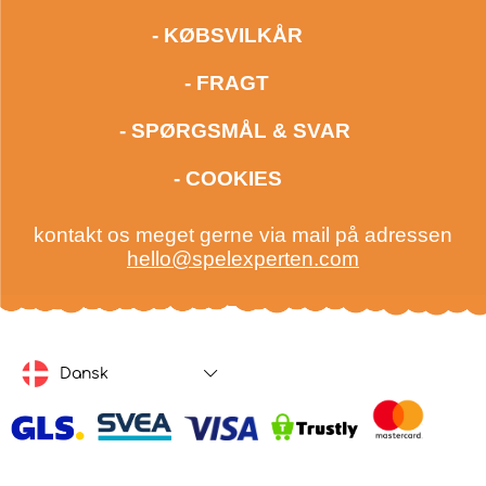
- KØBSVILKÅR
- FRAGT
- SPØRGSMÅL & SVAR
- COOKIES
kontakt os meget gerne via mail på adressen
hello@spelexperten.com
Dansk