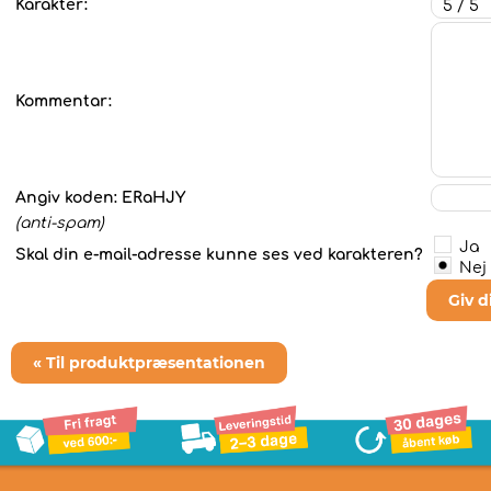
Karakter:
Kommentar:
Angiv koden:
ERaHJY
(anti-spam)
Ja
Skal din e-mail-adresse kunne ses ved karakteren?
Nej
Giv 
« Til produktpræsentationen