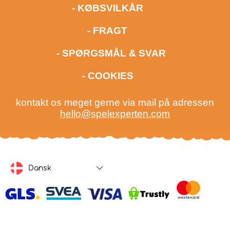
- KØBSVILKÅR
- FRAGT
- SPØRGSMÅL & SVAR
- COOKIES
kontakt os meget gerne via mail på adressen
hello@spelexperten.com
Dansk