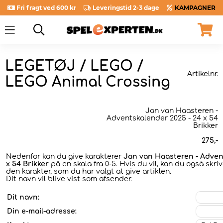
Fri fragt ved 600 kr
Leveringstid 2-3 dage
KAMPAGNER
LEGETØJ / LEGO /
Artikelnr.
LEGO Animal Crossing
Jan van Haasteren -
Adventskalender 2025 - 24 x 54
Brikker
275
,-
Nedenfor kan du give karakterer
Jan van Haasteren - Adven
x 54 Brikker
på en skala fra 0-5. Hvis du vil, kan du også skri
den karakter, som du har valgt at give artiklen.
Dit navn vil blive vist som afsender.
Dit navn:
Din e-mail-adresse: