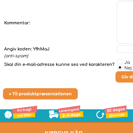
Kommentar:
Angiv koden:
YfhMaJ
(anti-spam)
Ja
Skal din e-mail-adresse kunne ses ved karakteren?
Nej
Giv 
« Til produktpræsentationen