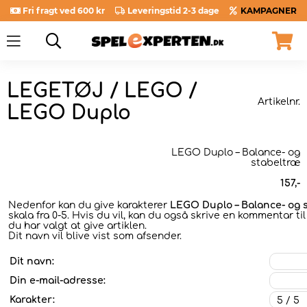
Fri fragt ved 600 kr
Leveringstid 2-3 dage
KAMPAGNER
LEGETØJ / LEGO /
Artikelnr.
LEGO Duplo
LEGO Duplo – Balance- og
stabeltræ
157
,-
Nedenfor kan du give karakterer
LEGO Duplo – Balance- og 
skala fra 0-5. Hvis du vil, kan du også skrive en kommentar ti
du har valgt at give artiklen.
Dit navn vil blive vist som afsender.
Dit navn:
Din e-mail-adresse:
Karakter: