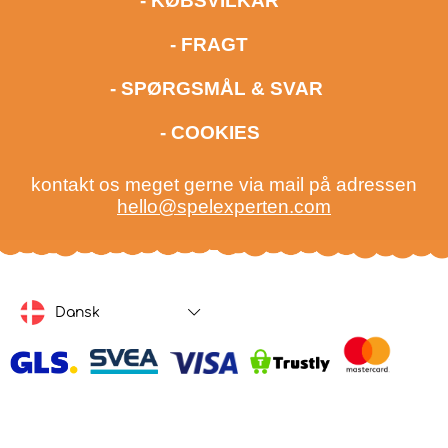
- KØBSVILKÅR
- FRAGT
- SPØRGSMÅL & SVAR
- COOKIES
kontakt os meget gerne via mail på adressen
hello@spelexperten.com
Dansk