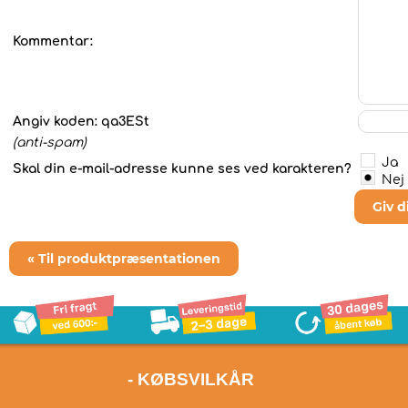
Kommentar:
Angiv koden:
qa3ESt
(anti-spam)
Ja
Skal din e-mail-adresse kunne ses ved karakteren?
Nej
Giv 
« Til produktpræsentationen
- KØBSVILKÅR