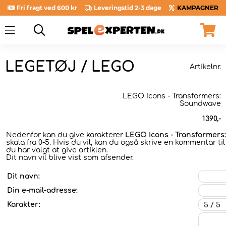
Fri fragt ved 600 kr
Leveringstid 2-3 dage
KAMPAGNER
LEGETØJ / LEGO
Artikelnr.
LEGO Icons - Transformers:
Soundwave
1390
,-
Nedenfor kan du give karakterer
LEGO Icons - Transformer
skala fra 0-5. Hvis du vil, kan du også skrive en kommentar ti
du har valgt at give artiklen.
Dit navn vil blive vist som afsender.
Dit navn:
Din e-mail-adresse:
Karakter: