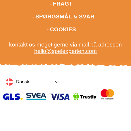
- FRAGT
- SPØRGSMÅL & SVAR
- COOKIES
kontakt os meget gerne via mail på adressen
hello@spelexperten.com
Dansk