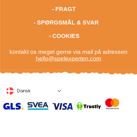
- FRAGT
- SPØRGSMÅL & SVAR
- COOKIES
kontakt os meget gerne via mail på adressen
hello@spelexperten.com
Dansk