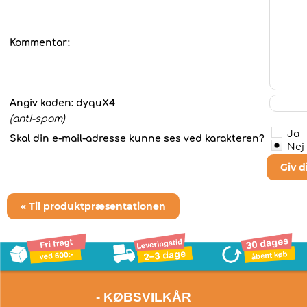
Kommentar:
Angiv koden:
dyquX4
(anti-spam)
Ja
Skal din e-mail-adresse kunne ses ved karakteren?
Nej
Giv 
« Til produktpræsentationen
- KØBSVILKÅR