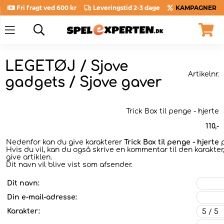
Fri fragt ved 600 kr
Leveringstid 2-3 dage
KAMPAGNER
LEGETØJ / Sjove
Artikelnr.
gadgets / Sjove gaver
Trick Box til penge - hjerte
110
,-
Nedenfor kan du give karakterer
Trick Box til penge - hjerte
p
Hvis du vil, kan du også skrive en kommentar til den karakter
give artiklen.
Dit navn vil blive vist som afsender.
Dit navn:
Din e-mail-adresse:
Karakter: